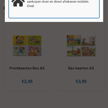
aankopen doen en direct afrekenen middels
iDeal.
Gerelateerde producten
Prentkaarten Bas A6
Bas kaarten A5
€2,45
€3,95