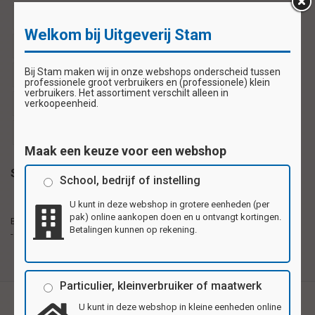
ansichtkaartje
ansichtkaartjes
bedankkaartjes
Welkom bij Uitgeverij Stam
beloningskaarten
beloningskaartje
feestkaartjes
Bij Stam maken wij in onze webshops onderscheid tussen
kleine kaartjes
uitnodigingskaartje
professionele groot verbruikers en (professionele) klein
verbruikers. Het assortiment verschilt alleen in
verkoopeenheid.
uitnodigingskaartjes
verjaardagskaartje
verjaardagskaartjes
wenskaartje
wenskaartjes
Maak een keuze voor een webshop
Specificaties
School, bedrijf of instelling
U kunt in deze webshop in grotere eenheden (per
Beloningskaartjes van stevig karton, formaat
pak) online aankopen doen en u ontvangt kortingen.
Beloningskaartjes
7x10,5cm (A7). 4 verschillende motieven waarbij
Betalingen kunnen op rekening.
- formaat A7
achterkant blanco is. Ook als bedank-, verjaardag- of
uitnodigingskaartje te gebruiken.
Particulier, kleinverbruiker of maatwerk
U kunt in deze webshop in kleine eenheden online