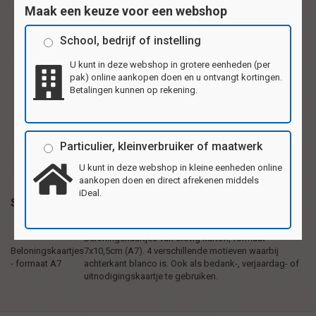
Maak een keuze voor een webshop
ansichtkaartje
ansichtkaartjes
bedankkaartjes
School, bedrijf of instelling
beloningskaarten
beloningskaartje
feestkaartjes
U kunt in deze webshop in grotere eenheden (per
kleine kaartjes
uitnodigingskaartje
pak) online aankopen doen en u ontvangt kortingen.
Betalingen kunnen op rekening.
uitnodigingskaartjes
verjaardagskaartje
verjaardagskaartjes
wenskaarten
wenskaartje
Particulier, kleinverbruiker of maatwerk
wenskaartjes
U kunt in deze webshop in kleine eenheden online
aankopen doen en direct afrekenen middels
iDeal.
Specificaties
Beloningskaartjes van stevig karton, formaat
Beloningskaartjes
7x10,5cm (A7). 4 verschillende motieven waarbij
- formaat A7
achterkant blanco is. Ook als bedank-, verjaardag- of
uitnodigingskaartje te gebruiken.