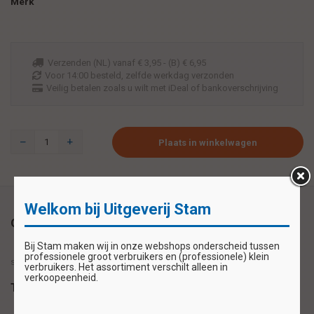
Merk
Verzenden (NL) vanaf € 3,95 - (B) € 6,95
Voor 14:00 besteld, zelfde werkdag verzonden
Veilig betalen zoals u wilt met iDeal of bankoverschrijving
Plaats in winkelwagen
Welkom bij Uitgeverij Stam
Omschrijving
Bij Stam maken wij in onze webshops onderscheid tussen
professionele groot verbruikers en (professionele) klein
set met 4 verschillende kaarten
verbruikers. Het assortiment verschilt alleen in
verkoopeenheid.
Tags