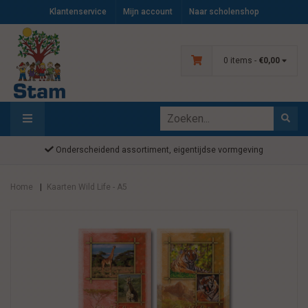
Klantenservice
Mijn account
Naar scholenshop
0 items -
€0,00
Onderscheidend assortiment, eigentijdse vormgeving
Home
Kaarten Wild Life - A5
|