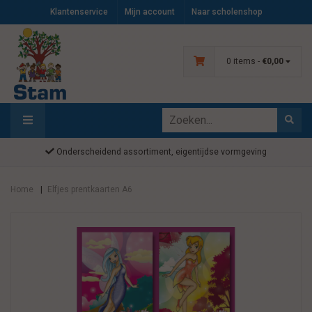
Klantenservice
Mijn account
Naar scholenshop
0 items -
€0,00
Onderscheidend assortiment, eigentijdse vormgeving
Home
Elfjes prentkaarten A6
|