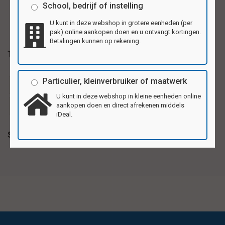
School, bedrijf of instelling
U kunt in deze webshop in grotere eenheden (per
pak) online aankopen doen en u ontvangt kortingen.
Betalingen kunnen op rekening.
Tags
Particulier, kleinverbruiker of maatwerk
ansichtkaartje
ansichtkaartjes
beloningskaarten
U kunt in deze webshop in kleine eenheden online
aankopen doen en direct afrekenen middels
uitnodigingskaartje
verjaardagskaartje
iDeal.
Specificaties