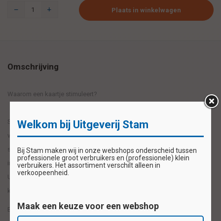
Plaats in winkelwagen
Omschrijving
Waarom een kaartje stimuleert?
Sommige kinderen leren alsof het vanzelf gaat. Bij andere kinderen
Welkom bij Uitgeverij Stam
verloopt leren moeilijker. De beste stimulans is betrokkenheid tonen. En
soms een (kleine) beloning.Daarmee geeft u kinderen een extra duwtje
Bij Stam maken wij in onze webshops onderscheid tussen
professionele groot verbruikers en (professionele) klein
in de rug. De educatieve en aantrekkelijke beloningsmaterialen van
verbruikers. Het assortiment verschilt alleen in
verkoopeenheid.
Uitgeverij Stam maken gedoseerd belonen mogelijk en houden zo de
kinderen betrokken.
Maak een keuze voor een webshop
Belonen werkt overal!