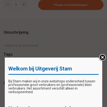
Plaats in winkelwagen
Omschrijving
1 diploma op A4 formaat
Tags
Welkom bij Uitgeverij Stam
compliment
diploma
getuigschrift
Bij Stam maken wij in onze webshops onderscheid tussen
Specificaties
professionele groot verbruikers en (professionele) klein
verbruikers. Het assortiment verschilt alleen in
verkoopeenheid.