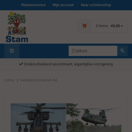
Klantenservice
Mijn account
Naar scholenshop
0 items -
€0,00
Onderscheidend assortiment, eigentijdse vormgeving
Home
Helikopters kaarten A4
|