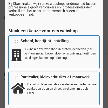
Bij Stam maken wij in onze webshops onderscheid tussen
professionele groot verbruikers en (professionele) klein
verbruikers. Het assortiment verschilt alleen in
verkoopeenheid.
Specificaties
Reuzewenskaarten van stevig karton, formaat
Maak een keuze voor een webshop
Reuzewenskaarten
20,5x29,5cm (A4). Per pak 4 verschillende motieven.
- formaat A4
Ook als verjaardags, bedank- of uitnodigingskaart te
School, bedrijf of instelling
gebruiken.
U kunt in deze webshop in grotere eenheden (per
pak) online aankopen doen en u ontvangt kortingen.
Betalingen kunnen op rekening.
Gerelateerde producten
Particulier, kleinverbruiker of maatwerk
U kunt in deze webshop in kleine eenheden online
aankopen doen en direct afrekenen middels
iDeal.